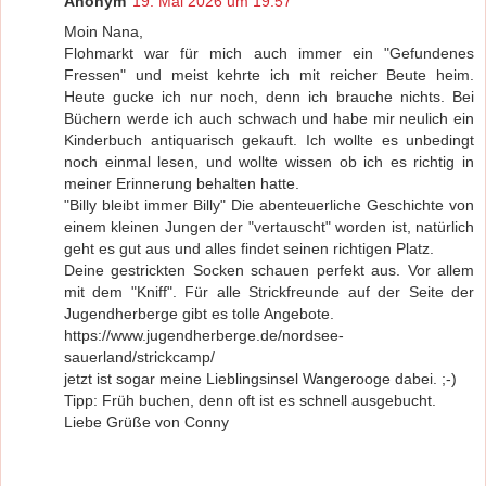
Anonym
19. Mai 2026 um 19:57
Moin Nana,
Flohmarkt war für mich auch immer ein "Gefundenes
Fressen" und meist kehrte ich mit reicher Beute heim.
Heute gucke ich nur noch, denn ich brauche nichts. Bei
Büchern werde ich auch schwach und habe mir neulich ein
Kinderbuch antiquarisch gekauft. Ich wollte es unbedingt
noch einmal lesen, und wollte wissen ob ich es richtig in
meiner Erinnerung behalten hatte.
"Billy bleibt immer Billy" Die abenteuerliche Geschichte von
einem kleinen Jungen der "vertauscht" worden ist, natürlich
geht es gut aus und alles findet seinen richtigen Platz.
Deine gestrickten Socken schauen perfekt aus. Vor allem
mit dem "Kniff". Für alle Strickfreunde auf der Seite der
Jugendherberge gibt es tolle Angebote.
https://www.jugendherberge.de/nordsee-
sauerland/strickcamp/
jetzt ist sogar meine Lieblingsinsel Wangerooge dabei. ;-)
Tipp: Früh buchen, denn oft ist es schnell ausgebucht.
Liebe Grüße von Conny